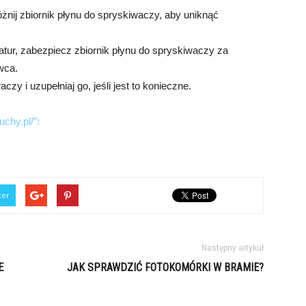
nij zbiornik płynu do spryskiwaczy, aby uniknąć
atur, zabezpiecz zbiornik płynu do spryskiwaczy za
wca.
zy i uzupełniaj go, jeśli jest to konieczne.
uchy.pl/”:
ter
Następny artykuł
E
JAK SPRAWDZIĆ FOTOKOMÓRKI W BRAMIE?