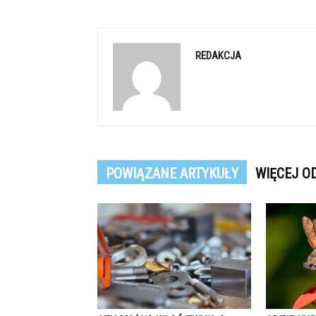
REDAKCJA
POWIĄZANE ARTYKUŁY
WIĘCEJ O