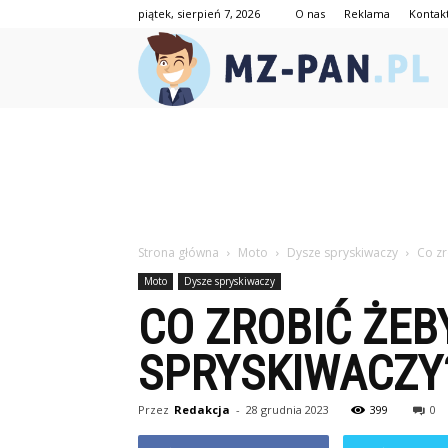
piątek, sierpień 7, 2026
O nas
Reklama
Kontak
mz
pan
Strona główna
Moto
Dysze spryskiwaczy
Co zr
Moto
Dysze spryskiwaczy
CO ZROBIĆ ŻEB
SPRYSKIWACZY
Przez
Redakcja
-
28 grudnia 2023
399
0