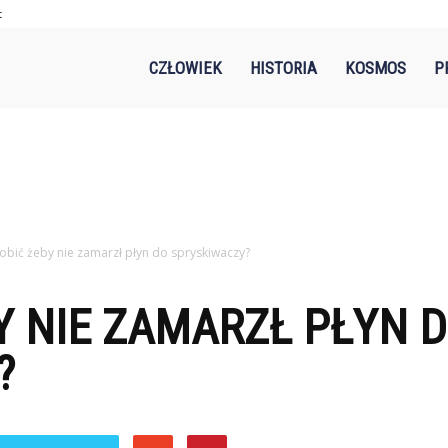
t
-
CZŁOWIEK
HISTORIA
KOSMOS
P
.pl
obić żeby nie zamarzł płyn do spryskiwaczy?
Y NIE ZAMARZŁ PŁYN 
?