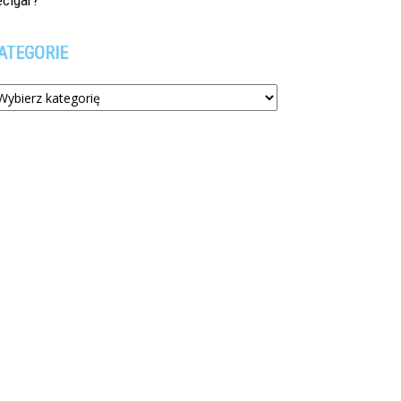
ecigar?
ATEGORIE
tegorie