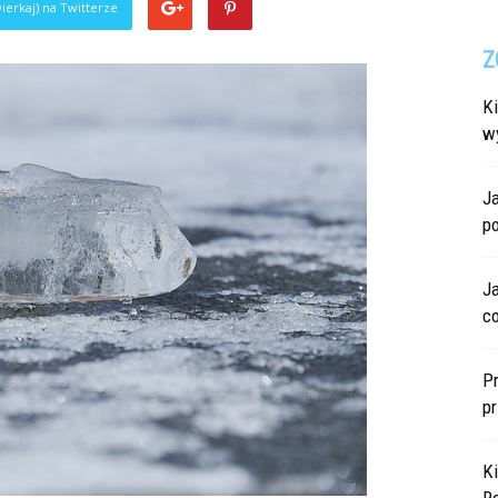
ierkaj) na Twitterze
Z
Ki
w
J
p
J
c
P
p
K