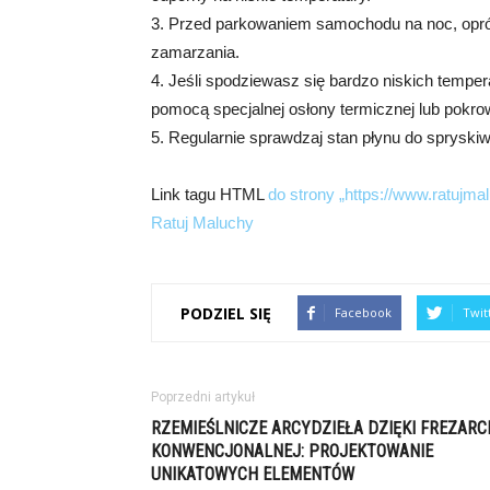
3. Przed parkowaniem samochodu na noc, opróż
zamarzania.
4. Jeśli spodziewasz się bardzo niskich temper
pomocą specjalnej osłony termicznej lub pokro
5. Regularnie sprawdzaj stan płynu do spryskiwac
Link tagu HTML
do strony „https://www.ratujmal
Ratuj Maluchy
PODZIEL SIĘ
Facebook
Twit
Poprzedni artykuł
RZEMIEŚLNICZE ARCYDZIEŁA DZIĘKI FREZARC
KONWENCJONALNEJ: PROJEKTOWANIE
UNIKATOWYCH ELEMENTÓW