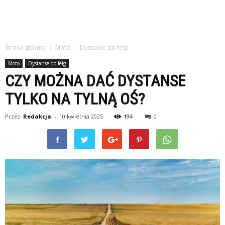
Strona główna
Moto
Dystanse do felg
Moto
Dystanse do felg
CZY MOŻNA DAĆ DYSTANSE
TYLKO NA TYLNĄ OŚ?
Przez
Redakcja
-
10 kwietnia 2025
194
0