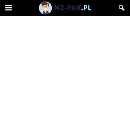
mz-
pan.pl