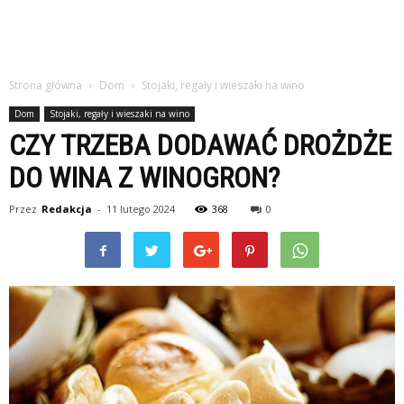
Strona główna
Dom
Stojaki, regały i wieszaki na wino
Dom
Stojaki, regały i wieszaki na wino
CZY TRZEBA DODAWAĆ DROŻDŻE
DO WINA Z WINOGRON?
Przez
Redakcja
-
11 lutego 2024
368
0