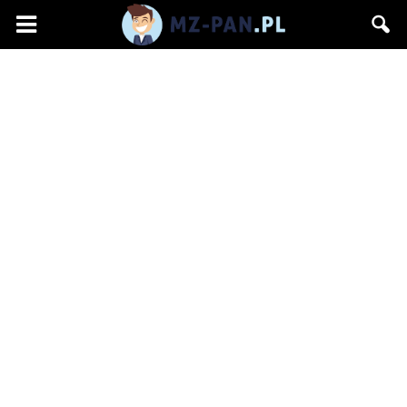
mz-
pan.pl