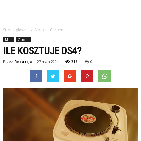
Strona główna
Moto
Citroen
Moto
Citroen
ILE KOSZTUJE DS4?
Przez
Redakcja
-
27 maja 2024
315
0