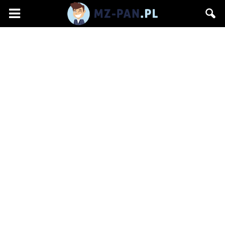
mz-
pan.pl