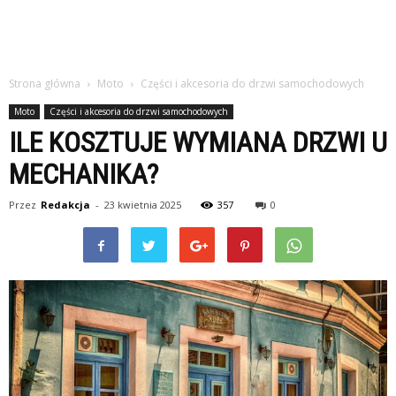
Strona główna
Moto
Części i akcesoria do drzwi samochodowych
Moto
Części i akcesoria do drzwi samochodowych
ILE KOSZTUJE WYMIANA DRZWI U
MECHANIKA?
Przez
Redakcja
-
23 kwietnia 2025
357
0