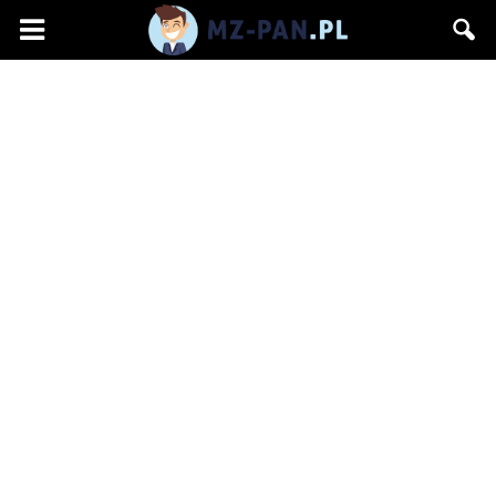
mz-
pan.pl