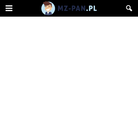
mz-
pan.pl