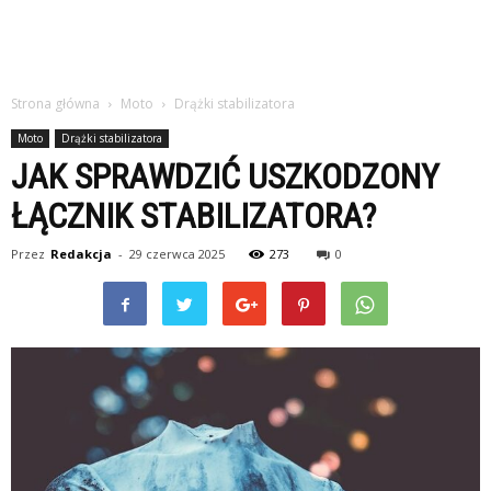
Strona główna
Moto
Drążki stabilizatora
Moto
Drążki stabilizatora
JAK SPRAWDZIĆ USZKODZONY
ŁĄCZNIK STABILIZATORA?
Przez
Redakcja
-
29 czerwca 2025
273
0