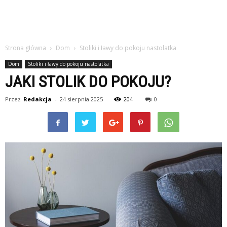
Strona główna
Dom
Stoliki i ławy do pokoju nastolatka
Dom
Stoliki i ławy do pokoju nastolatka
JAKI STOLIK DO POKOJU?
Przez
Redakcja
-
24 sierpnia 2025
204
0