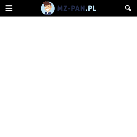
mz-
pan.pl