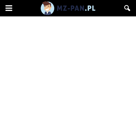
mz-
pan.pl