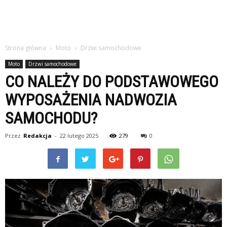
Strona główna
Moto
Drzwi samochodowe
Moto
Drzwi samochodowe
CO NALEŻY DO PODSTAWOWEGO
WYPOSAŻENIA NADWOZIA
SAMOCHODU?
Przez
Redakcja
-
22 lutego 2025
279
0