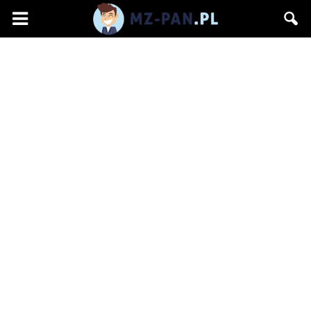
mz-
pan.pl