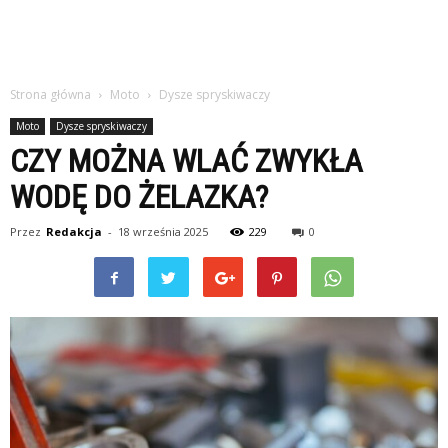
Strona główna
Moto
Dysze spryskiwaczy
Moto
Dysze spryskiwaczy
CZY MOŻNA WLAĆ ZWYKŁA
WODĘ DO ŻELAZKA?
Przez
Redakcja
-
18 września 2025
229
0