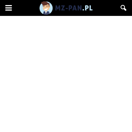
mz-
pan.pl