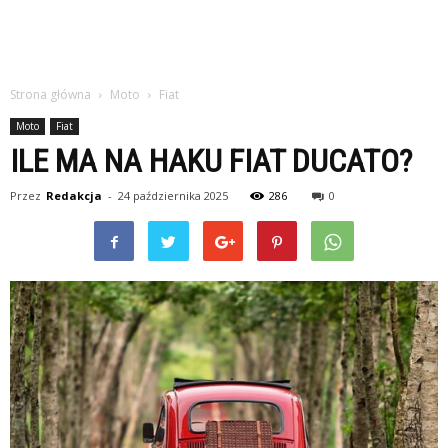
Strona główna
Moto
Fiat
Moto
Fiat
ILE MA NA HAKU FIAT DUCATO?
Przez
Redakcja
-
24 października 2025
286
0