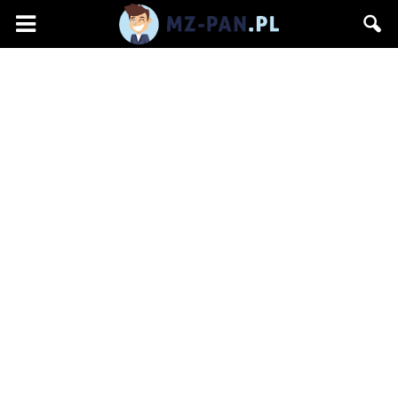
mz-
pan.pl