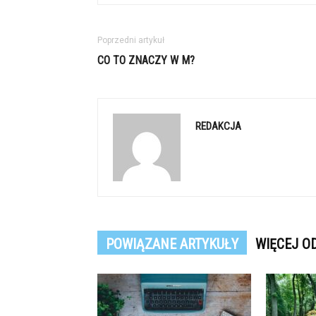
Poprzedni artykuł
CO TO ZNACZY W M?
REDAKCJA
POWIĄZANE ARTYKUŁY
WIĘCEJ O