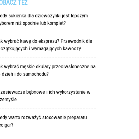
OBACZ TEŻ
edy sukienka dla dziewczynki jest lepszym
yborem niż spodnie lub komplet?
ak wybrać kawę do ekspresu? Przewodnik dla
oczątkujących i wymagających kawoszy
ak wybrać męskie okulary przeciwsłoneczne na
o dzień i do samochodu?
rzesiewacze bębnowe i ich wykorzystanie w
rzemyśle
iedy warto rozważyć stosowanie preparatu
ecigar?