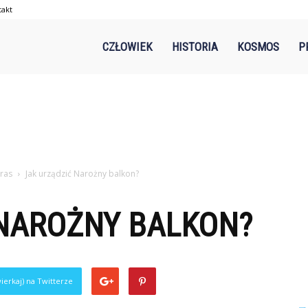
takt
-
CZŁOWIEK
HISTORIA
KOSMOS
P
.pl
aras
Jak urządzić Narożny balkon?
 NAROŻNY BALKON?
ierkaj) na Twitterze