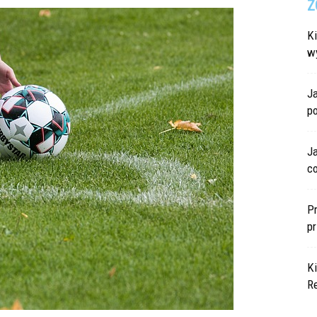
Z
Ki
w
J
p
J
c
P
p
K
R