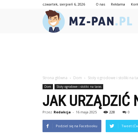
czwartek, sierpień 6, 2026
O nas
Reklama
Kon
mz
pan
Strona główna
Dom
Stoły ogrodowe i stoliki na t
Dom
Stoły ogrodowe i stoliki na taras
JAK URZĄDZIĆ
Przez
Redakcja
-
16 maja 2025
228
0
Podziel się na Facebooku
Tweet (Ćw