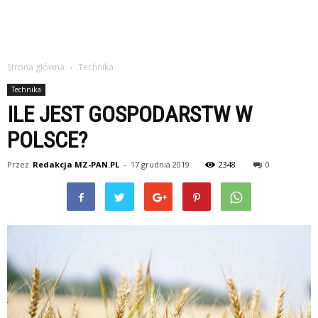
Strona główna
Technika
Technika
ILE JEST GOSPODARSTW W
POLSCE?
Przez
Redakcja MZ-PAN.PL
-
17 grudnia 2019
2348
0