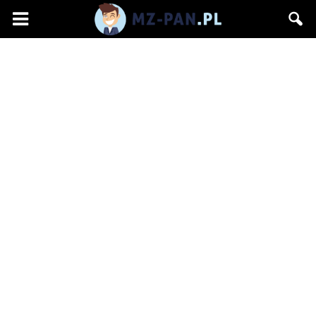
mz-
pan.pl