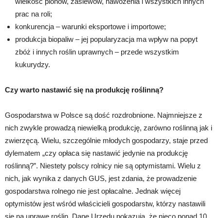
wielkość plonów, zasiewów, nawożenia i wszystkich innych
prac na roli;
konkurencja – warunki eksportowe i importowe;
produkcja biopaliw – jej popularyzacja ma wpływ na popyt
zbóż i innych roślin uprawnych – przede wszystkim
kukurydzy.
Czy warto nastawić się na produkcję roślinną?
Gospodarstwa w Polsce są dość rozdrobnione. Najmniejsze z
nich zwykle prowadzą niewielką produkcję, zarówno roślinną jak i
zwierzęcą. Wielu, szczególnie młodych gospodarzy, staje przed
dylematem „czy opłaca się nastawić jedynie na produkcję
roślinną?”. Niestety polscy rolnicy nie są optymistami. Wielu z
nich, jak wynika z danych GUS, jest zdania, że prowadzenie
gospodarstwa rolnego nie jest opłacalne. Jednak więcej
optymistów jest wśród właścicieli gospodarstw, którzy nastawili
się na uprawę roślin. Dane Urzędu pokazują, że nieco ponad 10