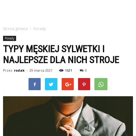
Strona główna
Porady
Porady
TYPY MĘSKIEJ SYLWETKI I
NAJLEPSZE DLA NICH STROJE
Przez
rodak
-
29 marca 2021
1631
0