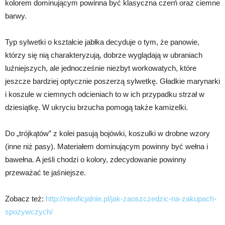
kolorem dominującym powinna być klasyczna czerń oraz ciemne
barwy.
Typ sylwetki o kształcie jabłka decyduje o tym, że panowie,
którzy się nią charakteryzują, dobrze wyglądają w ubraniach
luźniejszych, ale jednocześnie niezbyt workowatych, które
jeszcze bardziej optycznie poszerzą sylwetkę. Gładkie marynarki
i koszule w ciemnych odcieniach to w ich przypadku strzał w
dziesiątkę. W ukryciu brzucha pomogą także kamizelki.
Do „trójkątów” z kolei pasują bojówki, koszulki w drobne wzory
(inne niż pasy). Materiałem dominującym powinny być wełna i
bawełna. A jeśli chodzi o kolory, zdecydowanie powinny
przeważać te jaśniejsze.
Zobacz też:
http://nieoficjalnie.pl/jak-zaoszczedzic-na-zakupach-
spozywczych/