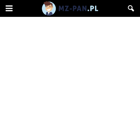
mz-
pan.pl