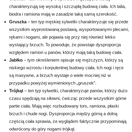
charakteryzują się wysoką i szczupłą budową ciała. Ich talia,
biodra i ramiona mają w zasadzie taką samą szerokość.
Gruszka
– ten typ męskiej sylwetki charakteryzuje się przede
wszystkim wyprostowaną postawą, wysportowanymi plecami,
rękami i nogami, ale pojawia się przy niej również lekko
wystający brzuch. To powoduje, że powstaje dysproporcja
względem ramion u panów, którzy mają taką budowę ciała.
Jabłko
– tym określeniem opisuje się mężczyzn, którzy są
niskiego wzrostu i korpulentnej budowy ciała. Ich nogi i ręce
są masywne, a brzuch wystaje o wiele mocniej niż w
przypadku powyżej wymienionych „gruszek”.
Trójkąt
– ten typ sylwetki, charakteryzuje panów, którzy dużo
czasu spędzają na siłowni, ćwicząc przede wszystkim górne
partie ciała. Mają więc rozbudowany tors, ramiona, płaski
brzuch i chude nogi. Dysproporcja między górną a dolną
częścią ciała sprawia, że wyglądem faktycznie przypominają
odwrócony do góry nogami trójkąt.