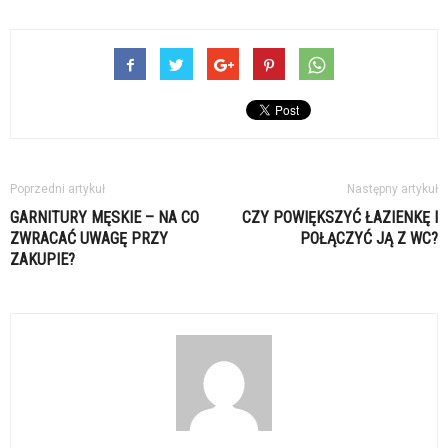
Poprzedni artykuł
Następny artykuł
GARNITURY MĘSKIE – NA CO
CZY POWIĘKSZYĆ ŁAZIENKĘ I
ZWRACAĆ UWAGĘ PRZY
POŁĄCZYĆ JĄ Z WC?
ZAKUPIE?